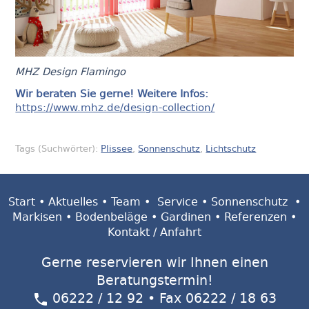
MHZ Design Flamingo
Wir beraten Sie gerne! Weitere Infos:
https://www.mhz.de/design-collection/
Tags (Suchwörter):
Plissee
,
Sonnenschutz
,
Lichtschutz
Start
•
Aktuelles
•
Team
•
Service
•
Sonnenschutz
•
Markisen
•
Bodenbeläge
•
Gardinen
•
Referenzen
•
Kontakt / Anfahrt
Gerne reservieren wir Ihnen einen
Beratungstermin!
06222 / 12 92
• Fax 06222 / 18 63