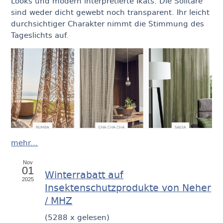
Looks und modern interpretierte Ikats. Die Solitäre
sind weder dicht gewebt noch transparent. Ihr leicht
durchsichtiger Charakter nimmt die Stimmung des
Tageslichts auf.
mehr...
Nov
01
Winterrabatt auf
2025
Insektenschutzprodukte von Neher
/ MHZ
(
5288 x gelesen
)