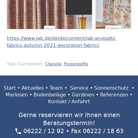
https://www.jab.de/de/de/content/jab-anstoetz-
fabrics-autumn-2021-decoration-fabrics
Tags (Suchwörter):
Chenille
,
Posterstoffe
Start
•
Aktuelles
•
Team
•
Service
•
Sonnenschutz
•
Markisen
•
Bodenbeläge
•
Gardinen
•
Referenzen
•
Kontakt / Anfahrt
Gerne reservieren wir Ihnen einen
Beratungstermin!
06222 / 12 92
• Fax 06222 / 18 63