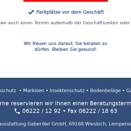
Parkplätze vor dem Geschäft
wir auch einen Termin außerhalb der Geschäftszeiten oder
Wir freuen uns darauf, Sie beraten zu
dürfen. Bleiben Sie gesund!
Ihr Team der Gaberdiel
Raumausstattung GmbH
nschutz
•
Markisen
•
Insektenschutz
•
Bodenbeläge
•
G
Wir freuen uns darauf, Sie beraten zu
dürfen.
rne reservieren wir Ihnen einen Beratungsterm
06222 / 12 92
• Fax 06222 / 18 63
Ihr Team der Raumausstattung Harald
Gaberdiel
usstattung Gaberdiel GmbH, 69168 Wiesloch, Lempense