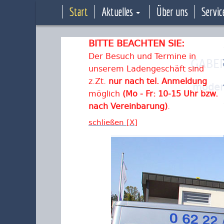
Start
Aktuelles
Über uns
Servic
BITTE BEACHTEN SIE:
Der Besuch und Termine in
GABER
unserem Ladengeschäft sind
z.Zt.
nur nach tel. Anmeldung
modern
möglich
(Mo - Fr: 10-15 Uhr bzw.
nach Vereinbarung)
.
schließen [X]